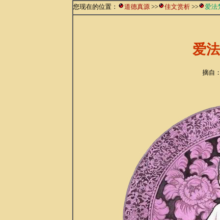
您现在的位置：
道德真源
>>
佳文赏析
>>
爱法
爱法
摘自