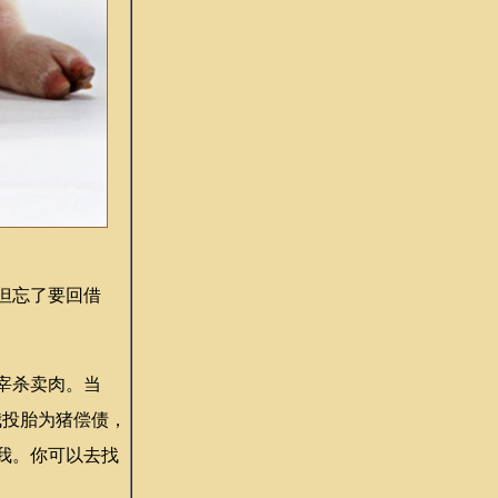
但忘了要回借
宰杀卖肉。当
我投胎为猪偿债，
我。你可以去找