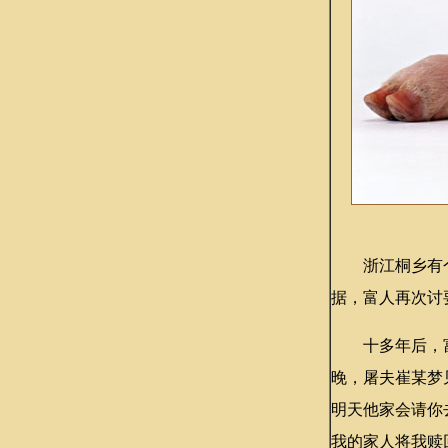
浙江桐乡有个
据，富人再次讨
十多年后，富
晚，屠夫崔某梦
明天他家会请你
我的家人将我赎