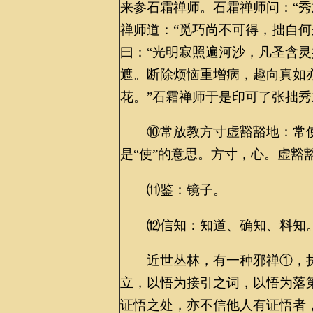
来参石霜禅师。石霜禅师问：“秀
禅师道：“觅巧尚不可得，拙自何
曰：“光明寂照遍河沙，凡圣含
遮。断除烦恼重增病，趣向真如
花。”石霜禅师于是印可了张拙
⑩常放教方寸虚豁豁地：常使
是“使”的意思。方寸，心。虚豁
⑾鉴：镜子。
⑿信知：知道、确知、料知。
近世丛林，有一种邪禅①，执
立，以悟为接引之词，以悟为落
证悟之处，亦不信他人有证悟者，