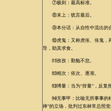
⑦极则：最高标准。
⑧末上：犹言最后。
⑨本分话：从自性中流出的合
⑩虎鬼：又称虎伥、伥鬼，死
导，助其求食。
⑾孜孜：勤勉不怠。
⑿相次：依次、逐渐。
⒀博量：当为“抟量”，反复推
⒁无事甲：比喻无所事事的枯
禅”的立场，批判过东林常总照