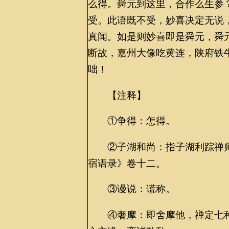
么得。舜元到这里，合作么生参
受。此语既不受，妙喜决定无说
真闻。如是则妙喜即是舜元，舜
断故，嘉州大像吃黄连，陕府铁
咄！
【注释】
①争得：怎得。
②子湖和尚：指子湖利踪禅师
宿语录》卷十二。
③谩说：谎称。
④奢摩：即舍摩他，禅定七种