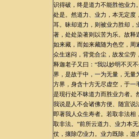
识得破，终是道力不能胜他业力
处是。然道力、业力，本无定度
耳。昧却道力，则被业力胜却，
著，处处染著则以苦为乐。故释
如来藏，而如来藏随为色空，周
众生迷闷，背觉合尘，故发尘劳
释迦老子又曰：“我以妙明不灭
界，是故于中，一为无量，无量
方界，身含十方无尽虚空，于一
是现行处不昧道力而胜业力者。
我说是人不会诸佛方便、随宜说
即著我人众生寿者。若取非法相
取非法。”前所云道力、业力本
仗，攘除⑦业力。业力既除，道