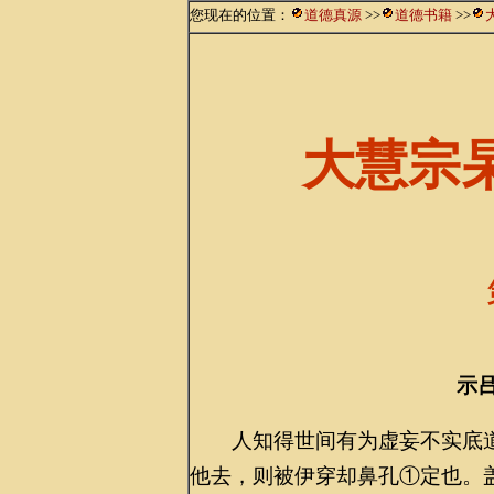
您现在的位置：
道德真源
>>
道德书籍
>>
大慧宗
示
人知得世间有为虚妄不实底道
他去，则被伊穿却鼻孔①定也。