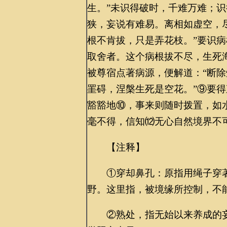
生。”未识得破时，千难万难；识
狭，妄说有难易。离相如虚空，
根不肯拔，只是弄花枝。”要识
取舍者。这个病根拔不尽，生死
被尊宿点著病源，便解道：“断
罣碍，涅槃生死是空花。”⑨要
豁豁地⑩，事来则随时拨置，如
毫不得，信知⑿无心自然境界不
【注释】
①穿却鼻孔：原指用绳子穿著
野。这里指，被境缘所控制，不
②熟处，指无始以来养成的妄