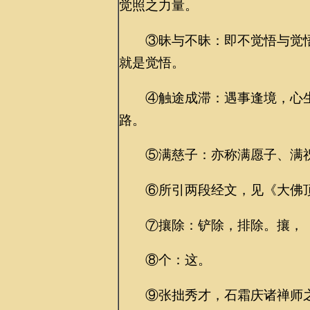
觉照之力量。
③昧与不昧：即不觉悟与觉悟
就是觉悟。
④触途成滞：遇事逢境，心生
路。
⑤满慈子：亦称满愿子、满祝
⑥所引两段经文，见《大佛顶
⑦攘除：铲除，排除。攘，（r
⑧个：这。
⑨张拙秀才，石霜庆诸禅师之