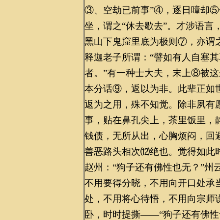
③、空劫已前事”④，逐日噇却
坐，谓之“休去歇去”。才涉语言
黑山下鬼窟里底为极则⑦，亦谓
释迦老子所谓：“譬如有人自塞
者。”有一种士大夫，末上⑧被
本分话⑨，返以为非。此辈正如
返为之用，殊不知觉。除非夙有愿
事，贴在鼻孔尖上，茶里饭里，
钱债，无所从出，心胸烦闷，回
善恶路头相次⑿绝也。觉得如此
赵州：“狗子还有佛性也无？”州
不用要得分晓，不用向开口处承
处，不用将心待悟，不用向宗师
卧，时时提撕——“狗子还有佛性