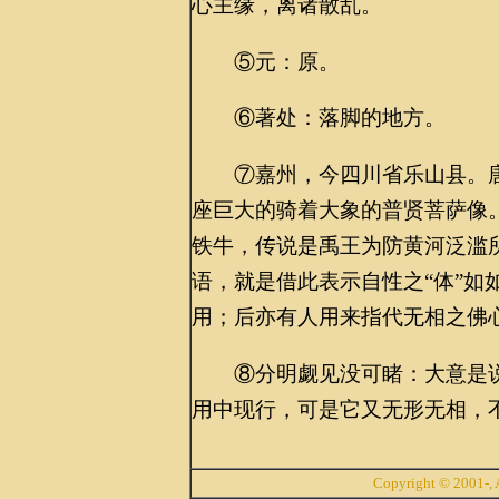
心主缘，离诸散乱。
⑤元：原。
⑥著处：落脚的地方。
⑦嘉州，今四川省乐山县。唐
座巨大的骑着大象的普贤菩萨像
铁牛，传说是禹王为防黄河泛滥所
语，就是借此表示自性之“体”如
用；后亦有人用来指代无相之佛
⑧分明觑见没可睹：大意是说
用中现行，可是它又无形无相，
Copyright © 2001-, A