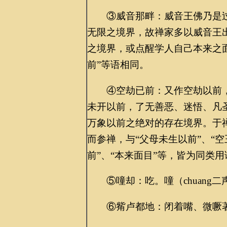
③威音那畔：威音王佛乃是过
无限之境界，故禅家多以威音王
之境界，或点醒学人自己本来之面
前”等语相同。
④空劫已前：又作空劫以前，
未开以前，了无善恶、迷悟、凡
万象以前之绝对的存在境界。于禅
而参禅，与“父母未生以前”、“空
前”、“本来面目”等，皆为同类用
⑤噇却：吃。噇（chuang二
⑥觜卢都地：闭着嘴、微噘著