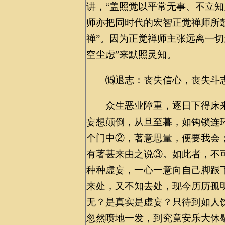
讲，“盖照觉以平常无事、不立知
师亦把同时代的宏智正觉禅师所鼓
禅”。因为正觉禅师主张远离一切
空尘虑”来默照灵知。
⒂退志：丧失信心，丧失斗
众生恶业障重，逐日下得床来
妄想颠倒，从旦至暮，如钩锁连
个门中②，著意思量，便要我会
有著甚来由之说③。如此者，不
种种虚妄，一心一意向自己脚跟
来处，又不知去处，现今历历孤
无？是真实是虚妄？只待到如人
忽然喷地一发，到究竟安乐大休