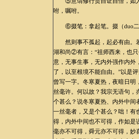
⑤意谓修行贵自证自悟，如人
咐，嘱咐。
⑥掇笔：拿起笔。掇（duo二
然则事不孤起，起必有由。若
湖和尚②有言：“祖师西来，也
意，无事生事，无内外强作内外
了，以至根境不能自由。”以是
曾写一字。冬寒夏热，夜暗日明
丝毫许。何以故？我宗无语句，
个甚么？说冬寒夏热、内外中间
一丝毫者，又是个甚么？咄！有
得，内外中间也不可得，作如是
毫亦不可得，舜元亦不可得，妙