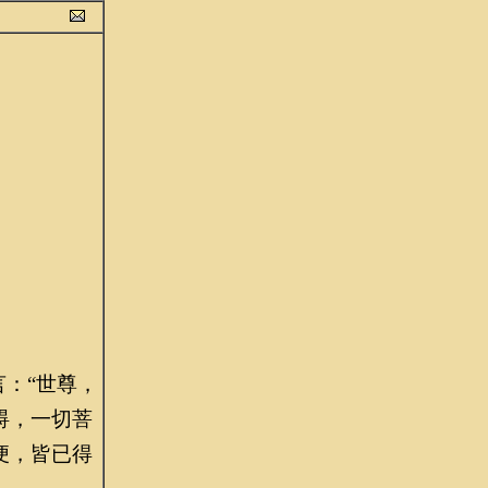
：“世尊，
碍，一切菩
便，皆已得