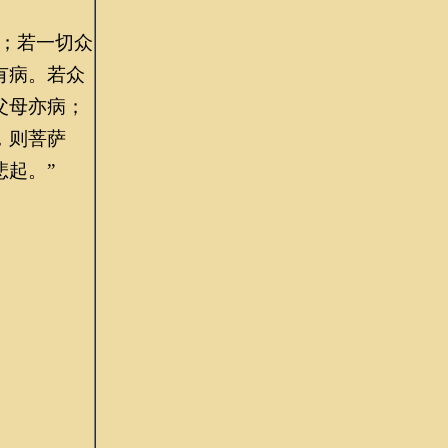
；若一切众
有病。若众
父母亦病；
，则菩萨
起。”