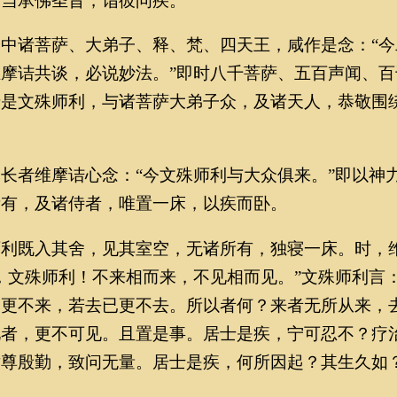
当承佛圣旨，诣彼问疾。”
诸菩萨、大弟子、释、梵、四天王，咸作是念：“今
摩诘共谈，必说妙法。”即时八千菩萨、五百声闻、百
于是文殊师利，与诸菩萨大弟子众，及诸天人，恭敬围
者维摩诘心念：“今文殊师利与大众俱来。”即以神
所有，及诸侍者，唯置一床，以疾而卧。
既入其舍，见其室空，无诸所有，独寝一床。时，
，文殊师利！不来相而来，不见相而见。”文殊师利言：
已更不来，若去已更不去。所以者何？来者无所从来，
见者，更不可见。且置是事。居士是疾，宁可忍不？疗
世尊殷勤，致问无量。居士是疾，何所因起？其生久如