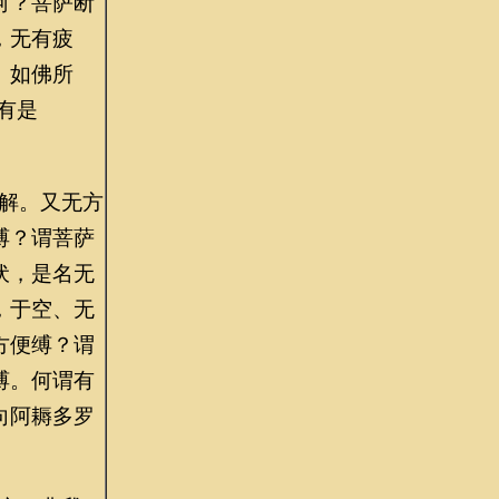
何？菩萨断
，无有疲
。如佛所
有是
解。又无方
缚？谓菩萨
伏，是名无
，于空、无
方便缚？谓
缚。何谓有
向阿耨多罗