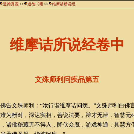
道德真源
>>
道德书籍
>>
维摩诘所说经
维摩诘所说经卷中
文殊师利问疾品第五
告文殊师利：“汝行诣维摩诘问疾。”文殊师利白佛言
，难为酬对，深达实相，善说法要，辩才无滞，智慧无
知，诸佛秘藏无不得入，降伏众魔，游戏神通，其慧方