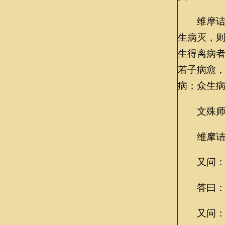
维摩诘言
生病灭，
生得离病
若子病愈
病；众生病
文殊师利
维摩诘言
又问：“
答曰：“
又问：“