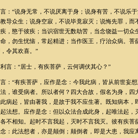
：“说身无常，不说厌离于身；说身有苦，不说乐于
说教导众生；说身空寂，不说毕竟寂灭；说悔先罪，而
之疾，愍于彼疾；当识宿世无数劫苦，当念饶益一切众
净命，勿生忧恼，常起精进；当作医王，疗治众病。菩
，令其欢喜。”
言：“居士，有疾菩萨，云何调伏其心？”
：“有疾菩萨，应作是念：今我此病，皆从前世妄想
实法，谁受病者。所以者何？四大合故，假名为身，四
又此病起，皆由著我，是故于我不应生著。既知病本，
当起法想。应作是念：但以众法合成此身，起唯法起，
，各不相知。起时不言我起，灭时不言我灭。彼有疾菩
是念：此法想者，亦是颠倒；颠倒者，即是大患，我应