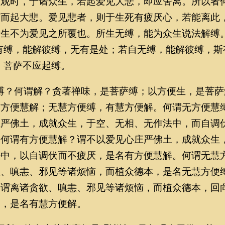
是观时，于诸众生，若起爱见大悲，即应舍离。所以者
恼而起大悲。爱见悲者，则于生死有疲厌心，若能离此
所生不为爱见之所覆也。所生无缚，能为众生说法解缚
有缚，能解彼缚，无有是处；若自无缚，能解彼缚，斯
，菩萨不应起缚。
？何谓解？贪著禅味，是菩萨缚；以方便生，是菩萨
有方便慧解；无慧方便缚，有慧方便解。何谓无方便慧
庄严佛土，成就众生，于空、无相、无作法中，而自调
。何谓有方便慧解？谓不以爱见心庄严佛土，成就众生
法中，以自调伏而不疲厌，是名有方便慧解。何谓无慧
欲、嗔恚、邪见等诸烦恼，而植众德本，是名无慧方便
？谓离诸贪欲、嗔恚、邪见等诸烦恼，而植众德本，回
提，是名有慧方便解。