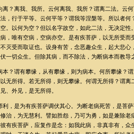
离？离我、我所。云何离我、我所？谓离二法。云何
诸法，行于平等。云何平等？谓我等涅槃等。所以者何
皆空。以何为空？但以名字故空，如此二法，无决定性
余病，唯有空病，空病亦空。是有疾菩萨，以无所受而
亦不灭受而取证也。设身有苦，念恶趣众生，起大悲心
调伏一切众生。但除其病，而不除法，为断病本而教导
本？谓有攀缘，从有攀缘，则为病本。何所攀缘？谓
？以无所得。若无所得，则无攀缘。何谓无所得？谓离
内见、外见，是无所得。
利，是为有疾菩萨调伏其心。为断老病死苦，是菩萨
所修治，为无慧利。譬如胜怨，乃可为勇，如是兼除老
。彼有疾菩萨，应复作是念：如我此病，非真非有，众