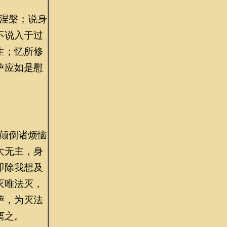
涅槃；说身
不说入于过
生；忆所修
萨应如是慰
颠倒诸烦恼
大无主，身
即除我想及
灭唯法灭，
萨，为灭法
离之。