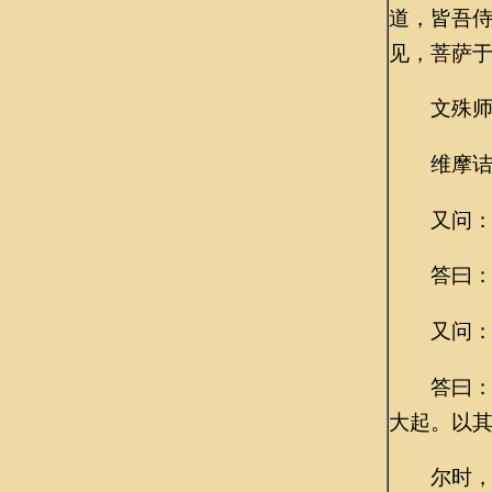
道，皆吾
见，菩萨于
文殊师利
维摩诘言
又问：“
答曰：“
又问：“
答曰：“
大起。以其
尔时，文