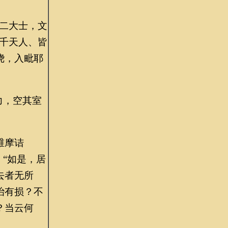
二大士，文
千天人、皆
绕，入毗耶
力，空其室
维摩诘
“如是，居
去者无所
治有损？不
？当云何