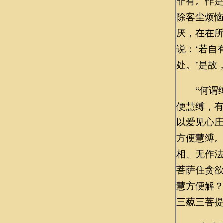
非有。作
除客尘烦
厌，在在
说：‘若自
处。’是故
“何谓缚
便慧缚，
以爱见心
方便慧缚
相、无作
菩萨住贪
慧方便解
三藐三菩