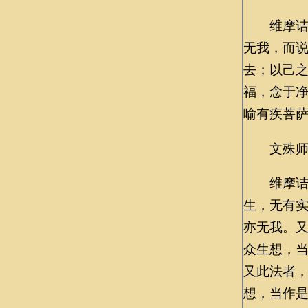
维摩诘言
无我，而
去；以己
福，念于
喻有疾菩萨
文殊师利
维摩诘言
生，无有
亦无我。
众生想，
又此法者
想，当作