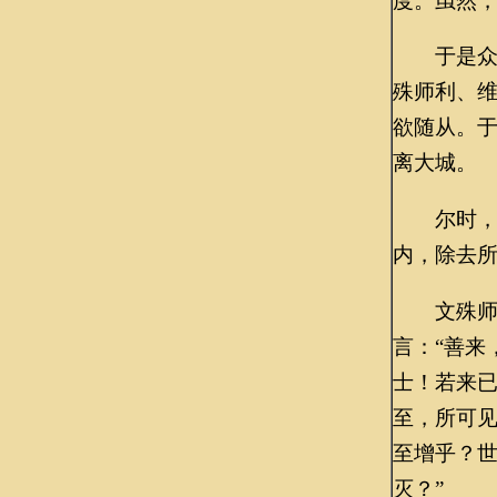
度。虽然，
于是众中
殊师利、维
欲随从。
离大城。
尔时，长
内，除去
文殊师利
言：“善来
士！若来
至，所可
至增乎？
灭？”