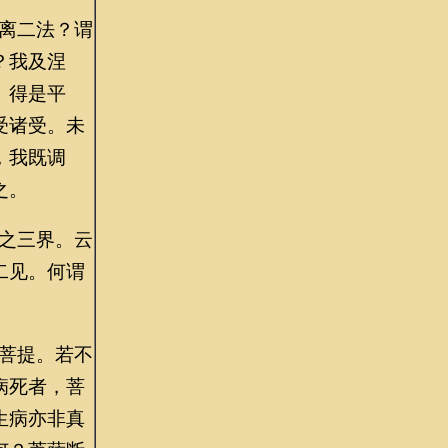
离二法？谓
？我及涅
。得是平
受诸受。未
，我既调
之。
之三界。云
二见。何谓
菩提。若不
病死者，菩
生病亦非真