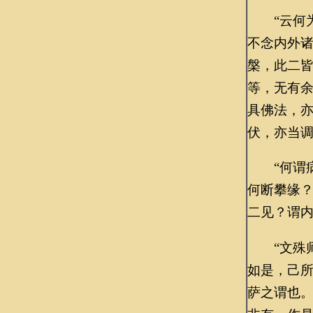
“云何为
不念内外
槃，此二
等，无有
具佛法，
伏，亦当
“何谓病
何断攀缘
二见？谓
“文殊师
如是，己
萨之谓也