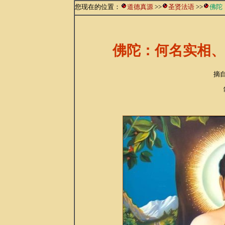
您现在的位置：
道德真源
>>
圣贤法语
>>
佛陀
佛陀：何名实相、
摘