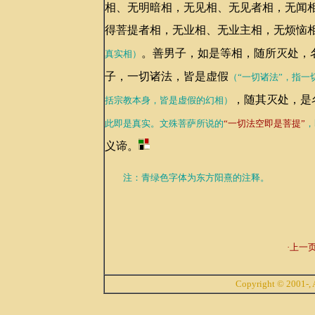
相、无明暗相，无见相、无见者相，无闻
得菩提者相，无业相、无业主相，无烦恼
。善男子，如是等相，随所灭处，
真实相）
子，一切诸法，皆是虚假
（“一切诸法”，指
，随其灭处，是
括宗教本身，皆是虚假的幻相）
此即是真实。文殊菩萨所说的
“一切法空即是菩提”
，
义谛。
注：青绿色字体为东方阳熹的注释。
·上一页
Copyright © 2001-, A