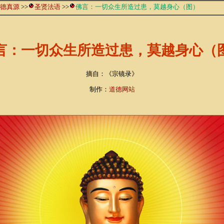
德真源
>>
圣贤法语
>>
佛言：一切众生所造过患，莫越身心（图）
言：一切众生所造过患，莫越身心（
摘自：《宗镜录》
制作：
道德网站