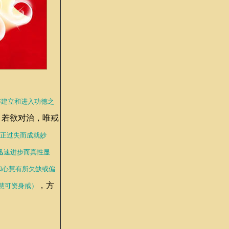
够建立和进入功德之
，若欲对治，唯戒
正过失而成就妙
迅速进步而真性显
和心慧有所欠缺或偏
，方
慧可资身戒）