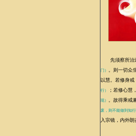
先须察所治过
。则一切众
门）
以慧。若修身戒
；若修心慧
行）
。故得乘戒
现）
废，则不能做到知行
入宗镜，内外朗