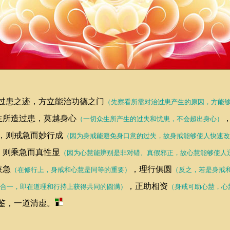
患之迹，方立能治功德之门
（先察看所需对治过患产生的原因，方能
生所造过患，莫越身心
（一切众生所产生的过失和忧患，不会超出身心）
，则戒急而妙行成
（因为身戒能避免身口意的过失，故身戒能够使人快速改
，则乘急而真性显
（因为心慧能辨别是非对错、真假邪正，故心慧能够使人
兼急
，理行俱圆
（在修行上，身戒和心慧是同等的重要）
（反之，若是身戒
，正助相资
合一，即在道理和行持上获得共同的圆满）
（身戒可助心慧，心
鉴，一道清虚。