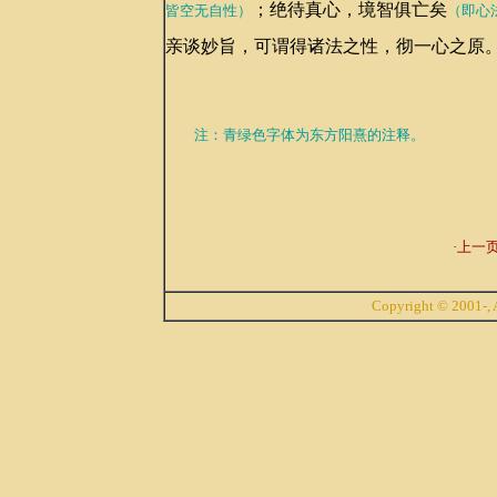
；绝待真心，境智俱亡矣
皆空无自性）
（即心
亲谈妙旨，可谓得诸法之性，彻一心之原
注：青绿色字体为东方阳熹的注释。
·上一页
Copyright © 2001-, A