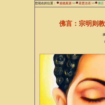
您现在的位置：
道德真源
>>
圣贤法语
>>
佛言
佛言：宗明则教