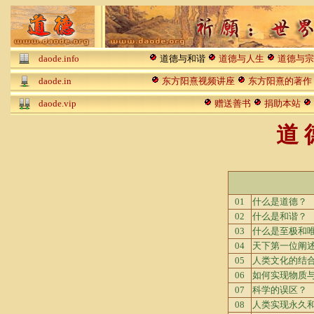
daode.info
道德与和谐
道德与人生
道德与宗
daode.in
东方阳熹视频讲座
东方阳熹的著作
daode.vip
赠送善书
捐助本站
道 
01
什么是道德？
02
什么是和谐？
03
什么是至极和
04
天下第一位阐
05
人类文化的结
06
如何实现物质
07
科学的误区？
08
人类实现永久