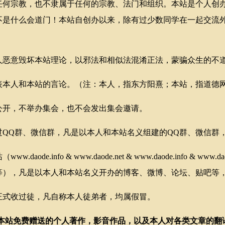
宗教，也不隶属于任何的宗教、法门和组织。本站是个人创办
不是什么会道门！本站自创办以来，除有过少数同学在一起交流
意毁坏本站理论，以邪法和相似法混淆正法，蒙骗众生的不道
人和本站的言论。（注：本人，指东方阳熹；本站，指道德网
开，不举办集会，也不会发出集会邀请。
Q群、微信群，凡是以本人和本站名义组建的QQ群、微信群
de.info & www.daode.net & www.daode.info & www
等），凡是以本人和本站名义开办的博客、微博、论坛、贴吧等
式收过徒，凡自称本人徒弟者，均属假冒。
括本站免费赠送的个人著作，影音作品，以及本人对各类文章的翻