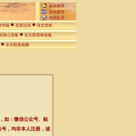
返回首页
在此留言
与我联系
德书籍
圣贤法语
佳文赏析
阳熹心语集
东方阳熹禅语集
明
东方阳熹相册
号，如：微信公众号、贴
账号，均非本人注册，读