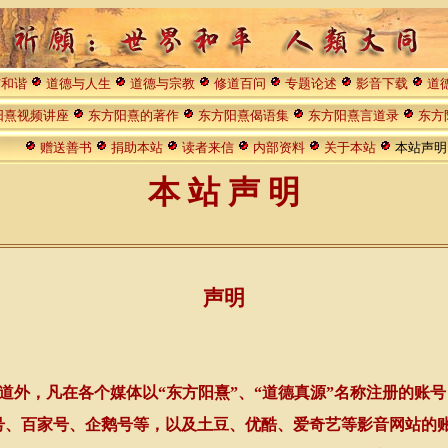
与和谐
道德与人生
道德与宗教
修道百问
专题论述
影音下载
道
阳熹视频讲座
东方阳熹的著作
东方阳熹偈语集
东方阳熹言道录
东方
赠送善书
捐助本站
读者来信
内部资料
关于本站
本站声
本 站 声 明
声明
频道
外，凡在各个媒体以“东方阳熹”、“道德真源”名称注册的账
号、百家号、企鹅号等，以及土豆、优酷、爱奇艺等影音网站的