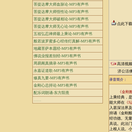
菩提达摩大师血脉论-MP3有声书
菩提达摩大师悟性论-MP3有声书
菩提达摩大师破相论-MP3有声书
点此下
菩提达摩大师无心论-MP3有声书
五祖弘忍禅师最上乘论-MP3有声书
般若波罗蜜多心经传灯真解-MP3有声书
地藏菩萨本愿经-MP3有声书
佛说业报差别经-MP3有声书
周易阐真摘录-MP3有声书
高清视
永嘉证道歌-MP3有声书
济公活佛和
修真九要-MP3有声书
录音简介：
金刚心总持论-MP3有声书
《金刚
配乐词朗诵-东方阳熹
上乘经典，
……
能大师在
《
入甚深法界
持诵《金刚
经功德。无
具说。此法
上根人说。小