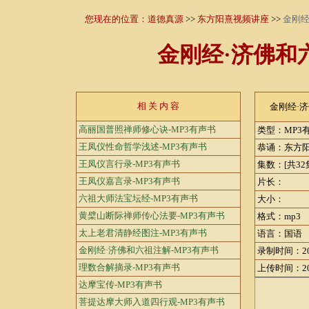
您现在的位置：
道德真源
>>
东方阳熹视频讲座
>>
金刚经
金刚经·济佛和
相 关 内 容
金刚经·
高丽国普照禅师修心诀-MP3有声书
类型：MP3
王凤仪性命哲学浅述-MP3有声书
恭诵：东方
王凤仪言行录-MP3有声书
集数：[共32
王凤仪嘉言录-MP3有声书
片长：
六祖大师法宝坛经-MP3有声书
大小：
黄檗山断际禅师传心法要-MP3有声书
格式：mp3
太上老君清静经图注-MP3有声书
语言：国语
金刚经·济佛和六祖注解-MP3有声书
录制时间：20
理数合解摘录-MP3有声书
上传时间：20
达摩宝传-MP3有声书
菩提达摩大师入道四行观-MP3有声书