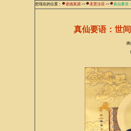
您现在的位置：
道德真源
>>
圣贤法语
>>
真仙要语
真仙要语：世间
摘