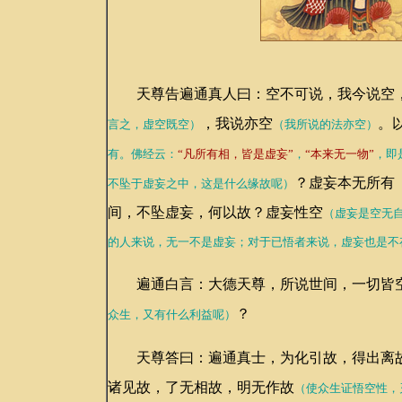
天尊告遍通真人曰：空不可说，我今说空
，我说亦空
。
言之，虚空既空）
（我所说的法亦空）
有。佛经云：
“凡所有相，皆是虚妄”
，
“本来无一物”
，即
？虚妄本无所有
不坠于虚妄之中，这是什么缘故呢）
间，不坠虚妄，何以故？虚妄性空
（虚妄是空无
的人来说，无一不是虚妄；对于已悟者来说，虚妄也是不
遍通白言：大德天尊，所说世间，一切皆空
？
众生，又有什么利益呢）
天尊答曰：遍通真士，为化引故，得出离
诸见故，了无相故，明无作故
（使众生证悟空性，