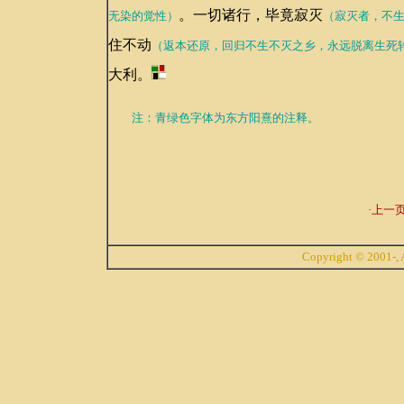
。一切诸行，毕竟寂灭
无染的觉性）
（寂灭者，不
住不动
（返本还原，回归不生不灭之乡，永远脱离生死
大利。
注：青绿色字体为东方阳熹的注释。
·上一页
Copyright © 2001-, A