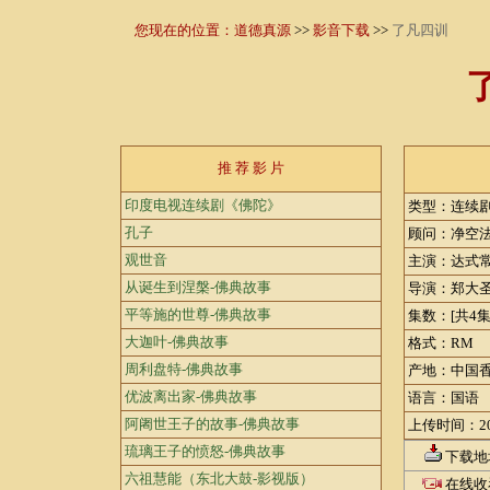
您现在的位置：
道德真源
>>
影音下载
>>
了凡四训
推 荐 影 片
印度电视连续剧《佛陀》
类型：连续
孔子
顾问：净空
观世音
主演：达式
从诞生到涅槃-佛典故事
导演：郑大
平等施的世尊-佛典故事
集数：[共4集
大迦叶-佛典故事
格式：RM
周利盘特-佛典故事
产地：中国
优波离出家-佛典故事
语言：国语
阿阇世王子的故事-佛典故事
上传时间：20
琉璃王子的愤怒-佛典故事
下载地
六祖慧能（东北大鼓-影视版）
在线收