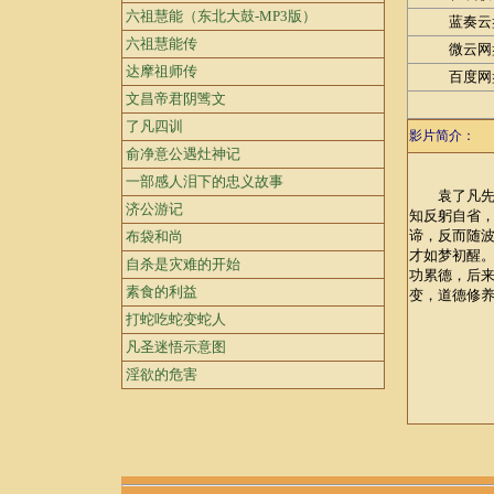
六祖慧能（东北大鼓-MP3版）
蓝奏云
六祖慧能传
微云网
达摩祖师传
百度网
文昌帝君阴骘文
了凡四训
影片简介：
俞净意公遇灶神记
一部感人泪下的忠义故事
袁了凡先生
济公游记
知反躬自省
谛，反而随
布袋和尚
才如梦初醒
自杀是灾难的开始
功累德，后
素食的利益
变，道德修
打蛇吃蛇变蛇人
凡圣迷悟示意图
淫欲的危害