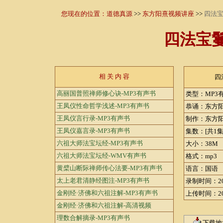
您现在的位置：
道德真源
>>
东方阳熹视频讲座
>>
四法宝
四法宝鬘
相 关 内 容
四
高丽国普照禅师修心诀-MP3有声书
类型：MP3
王凤仪性命哲学浅述-MP3有声书
恭诵：东方
王凤仪言行录-MP3有声书
制作：东方
王凤仪嘉言录-MP3有声书
集数：[共1集
六祖大师法宝坛经-MP3有声书
大小：38M
六祖大师法宝坛经-WMV有声书
格式：mp3
黄檗山断际禅师传心法要-MP3有声书
语言：国语
太上老君清静经图注-MP3有声书
录制时间：20
金刚经·济佛和六祖注解-MP3有声书
上传时间：20
金刚经·济佛和六祖注解-高清视频
理数合解摘录-MP3有声书
下载地