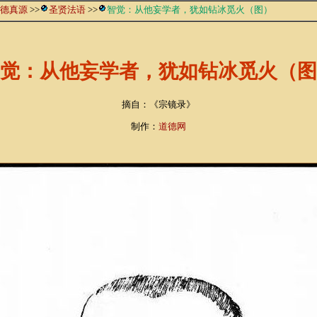
德真源
>>
圣贤法语
>>
智觉：从他妄学者，犹如钻冰觅火（图）
觉：从他妄学者，犹如钻冰觅火（图
摘自：《宗镜录》
制作：
道德网