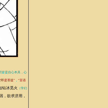
切皆是自心本具，心
空即是菩提”
，
“言语
如钻冰觅火
（学幻
因，欲求济用，