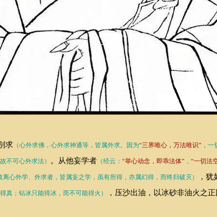
别求
（心外求佛，心外求神通等，皆属外求。因为
“三界唯心，万法唯识”
，一
。从他妄学者
故不可心外求法）
（经云：
“举心动念，即乖法体”
，
“一切法
，犹
故离心外学、外求者，皆属妄之学，虽有所得，亦属幻得，而终归破灭）
，压沙出油，以冰砂非油火之正
得真；钻冰只能得冰，而不可能得火）